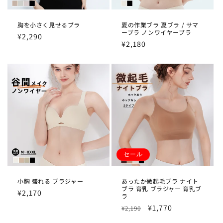
胸を小さく見せるブラ
夏の作業ブラ 夏ブラ / サマ
ーブラ ノンワイヤーブラ
通
¥2,290
通
¥2,180
常
常
価
価
格
格
セール
小胸 盛れる ブラジャー
あったか微起毛ブラ ナイト
ブラ 育乳 ブラジャー 育乳ブ
通
¥2,170
ラ
常
通
セ
¥1,770
¥2,190
価
常
ー