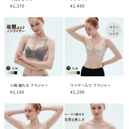
通
¥2,370
通
¥2,490
常
常
価
価
格
格
小胸 盛れる ブラジャー
ワイヤー入り ブラジャー
通
¥2,190
通
¥2,290
常
常
価
価
格
格