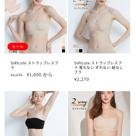
セール
Softcute ストラップレスブ
Softcute ストラップレスブ
ラ
ラ 落ちない ずれない 紐なし
ブラ
通
セ
¥1,600 から
¥2,270
通
¥2,270
常
ー
常
価
ル
価
格
価
格
格