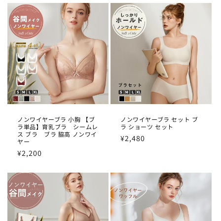
価
価
格
格
ノンワイヤーブラ 小胸 【ブ
ノンワイヤーブラ セット ブ
ラ単品】育乳ブラ シームレ
ラ ショーツ セット
ス ブラ ブラ 脇高 ノンワイ
通
¥2,480
ヤー
常
通
¥2,200
価
常
格
価
格