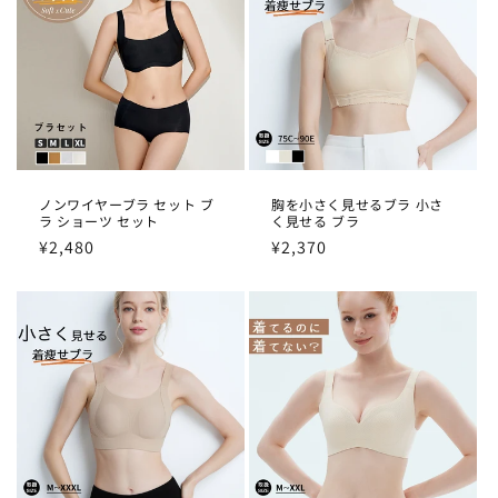
ノンワイヤーブラ セット ブ
胸を小さく見せるブラ 小さ
ラ ショーツ セット
く見せる ブラ
通
¥2,480
通
¥2,370
常
常
価
価
格
格