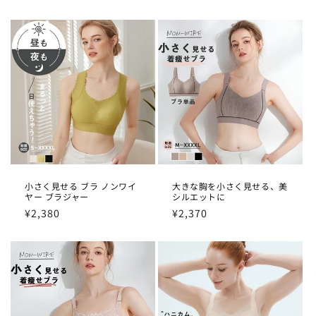
常
価
価
格
格
小さく見せる ブラ ノンワイ
大きな胸を小さく見せる、美
ヤー ブラジャー
シルエットに
通
¥2,380
通
¥2,370
常
常
価
価
格
格