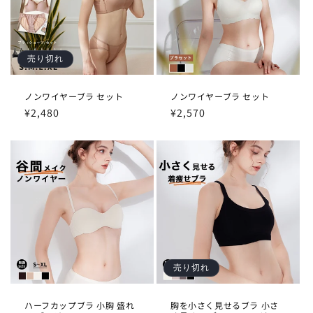
売り切れ
ノンワイヤーブラ セット
ノンワイヤーブラ セット
通
¥2,480
通
¥2,570
常
常
価
価
格
格
売り切れ
ハーフカップブラ 小胸 盛れ
胸を小さく見せるブラ 小さ