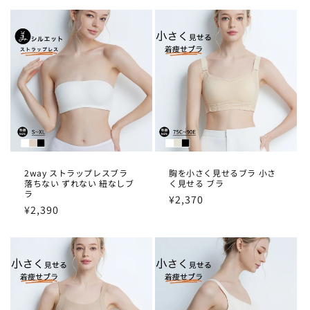
価
価
格
格
2way ストラップレスブラ
胸を小さく見せるブラ 小さ
落ちない ずれない 紐なしブ
く見せる ブラ
ラ
通
¥2,370
通
¥2,390
常
常
価
価
格
格