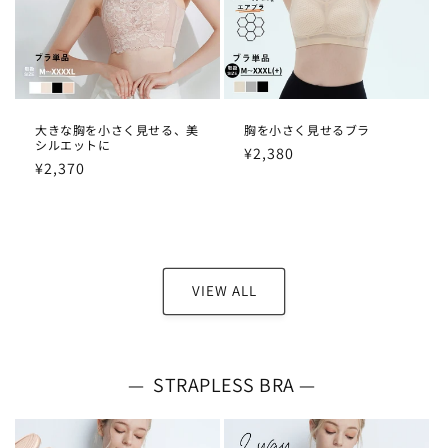
大きな胸を小さく見せる、美
胸を小さく見せるブラ
シルエットに
通
¥2,380
通
¥2,370
常
常
価
価
格
格
VIEW ALL
— STRAPLESS BRA —