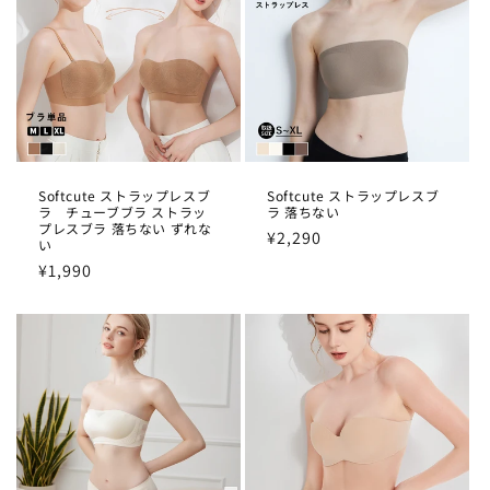
Softcute ストラップレスブ
Softcute ストラップレスブ
ラ チューブブラ ストラッ
ラ 落ちない
プレスブラ 落ちない ずれな
通
¥2,290
い
常
通
¥1,990
価
常
格
価
格